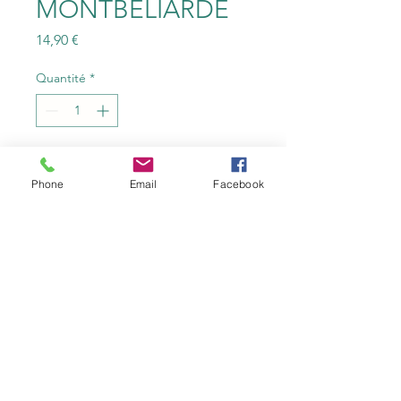
MONTBELIARDE
Prix
14,90 €
Quantité
*
Ajouter au panier
Phone
Email
Facebook
contact@fruitiereflangebouche.fr
comte, morbier, tomme, raclettes