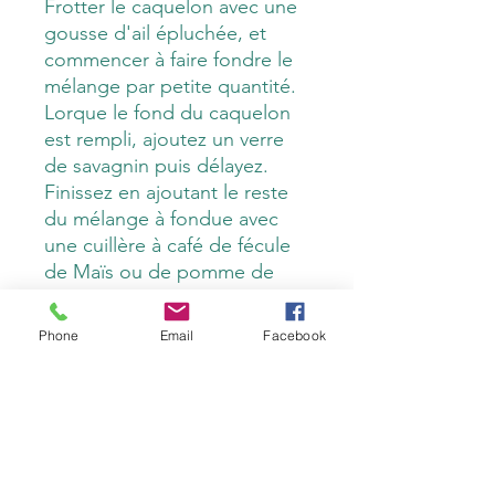
Frotter le caquelon avec une
gousse d'ail épluchée, et
commencer à faire fondre le
mélange par petite quantité.
Lorque le fond du caquelon
est rempli, ajoutez un verre
de savagnin puis délayez.
Finissez en ajoutant le reste
du mélange à fondue avec
une cuillère à café de fécule
de Maïs ou de pomme de
terre selon la disponibilité.
Le petit secret : ne vous
Phone
Email
Facebook
arrêtez jamais de remuer et
utilisez une fourchette ou un
fouet pour aérer la fondue
(Vous pouvez également
rajouter un bouchon de rhum
ambré ce qui donnera de la