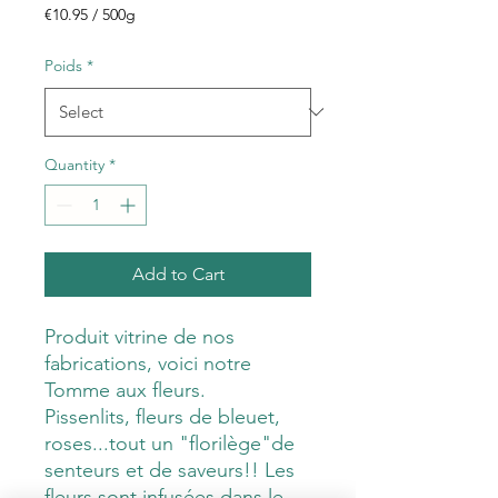
€10.95
/
500g
€10.95
per
Poids
*
500
Grams
Quantity
*
Add to Cart
Produit vitrine de nos
fabrications, voici notre
Tomme aux fleurs.
Pissenlits, fleurs de bleuet,
roses...tout un "florilège"de
senteurs et de saveurs!! Les
fleurs sont infusées dans le