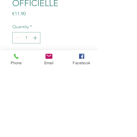
OFFICIELLE
Price
€11.90
Quantity
*
Add to Cart
Phone
Email
Facebook
contact@fruitiereflangebouche.fr
comte, morbier, tomme, raclettes