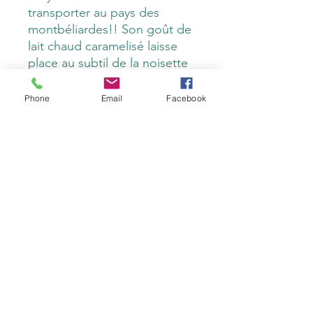
transporter au pays des
montbéliardes!! Son goût de
lait chaud caramelisé laisse
place au subtil de la noisette
grillé. Une explosion de
saveurs qui saura ravir les plus
Phone
Email
Facebook
grands amateurs de Comté.
Sa pâte est légerement
crissante et vous pourrez
même sentir de petits
cristaux venir se glisser sous
vos dents.
contact@fruitiereflangebouche.fr